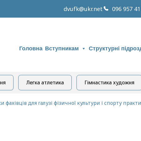
dvufk@ukr.net
096 957 41
Головна
Вступникам
Структурні підроз
ня
Легка атлетика
Гімнастика художня
ки фахівців для галузі фізичної культури і спорту пра