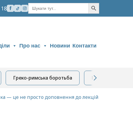
Кнопка пошуку
Шукати:
 18
діли
Про нас
Новини
Контакти
Греко-римська боротьба
Боротьба вільна
ктика — це не просто доповнення до лекцій та семінарс