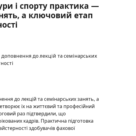
тури і спорту практика —
анять, а ключовий етап
ості
нення до лекцій та семінарських занять, а
етворює їх на життєвий та професійний
ерговий раз підтвердили, що
кованих кадрів. Практична підготовка
айстерності здобувачів фахової