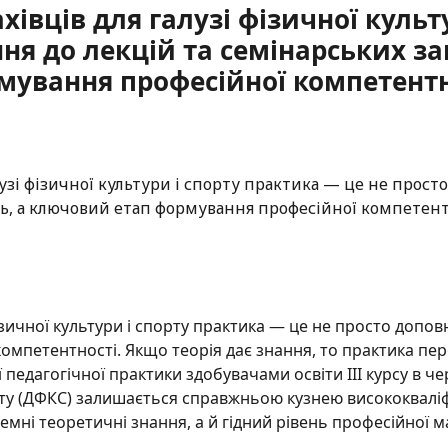
хівців для галузі фізичної куль
ня до лекцій та семінарських з
мування професійної компетентн
фізичної культури і спорту практика — це не просто допов
мпетентності. Якщо теорія дає знання, то практика пер
педагогічної практики здобувачами освіти ІІІ курсу в ч
у (ДФКС) залишається справжньою кузнею висококваліфі
мні теоретичні знання, а й гідний рівень професійної м