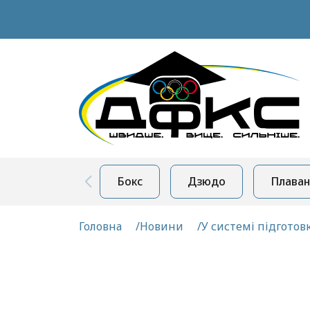
Бокс
Дзюдо
Плаван
Головна
Новини
У системі підготов