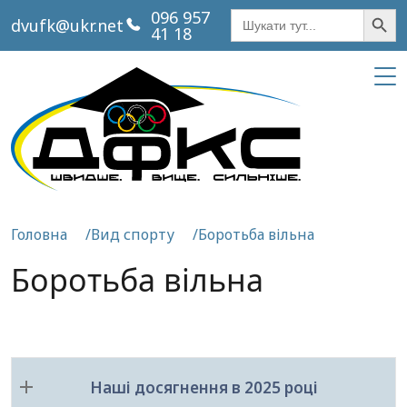
Кнопка пош
Шукати:
096 957
dvufk@ukr.net
41 18
Головна
Вид спорту
Боротьба вільна
Боротьба вільна
Наші досягнення в 2025 році