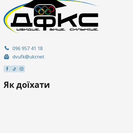
096 957 41 18
dvufk@ukr.net
Як доїхати