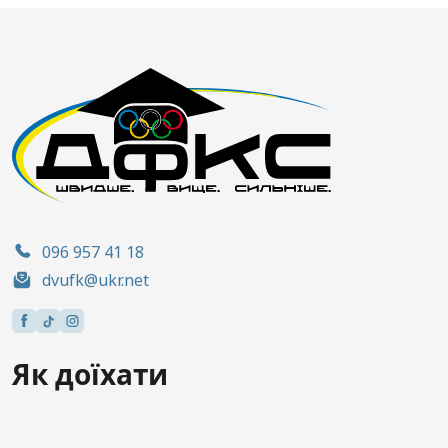
096 957 41 18
dvufk@ukr.net
Як доїхати