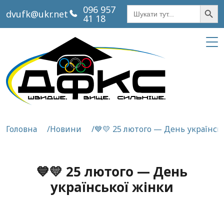
Кнопка пош
Шукати:
096 957
dvufk@ukr.net
41 18
Головна
Новини
💙💛 25 лютого — День українсь
💙💛 25 лютого — День
української жінки