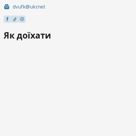
dvufk@ukr.net
Як доїхати