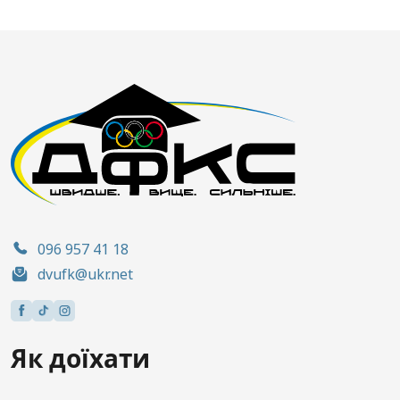
096 957 41 18
dvufk@ukr.net
Як доїхати