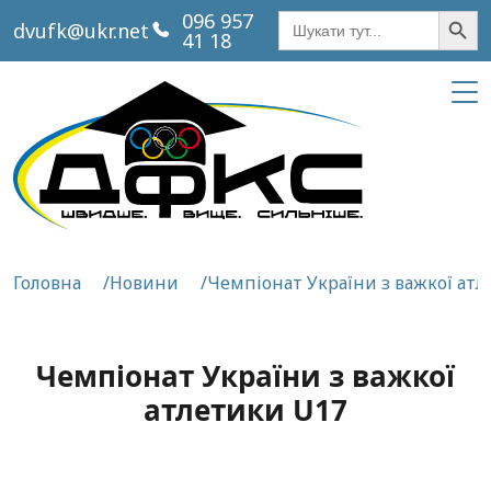
Кнопка пош
Шукати:
096 957
dvufk@ukr.net
41 18
Головна
Новини
Чемпіонат України з важкої ат
Чемпіонат України з важкої
атлетики U17