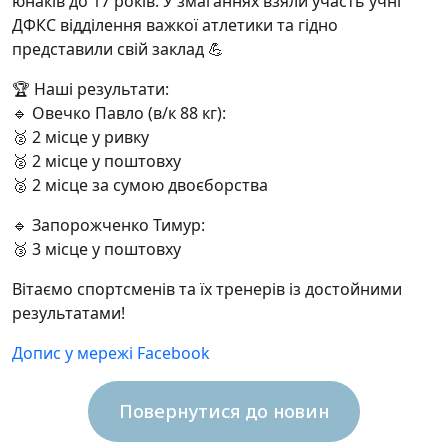
юнаків до 17 років. У змаганнях взяли участь учні
ДФКС відділення важкої атлетики та гідно
представили свій заклад 💪
🏆 Наші результати:
🔹 Овечко Павло (в/к 88 кг):
🥈 2 місце у ривку
🥈 2 місце у поштовху
🥈 2 місце за сумою двоєборства
🔹 Запорожченко Тимур:
🥉 3 місце у поштовху
Вітаємо спортсменів та їх тренерів із достойними
результатами!
Допис у мережі Facebook
Повернутися до новин