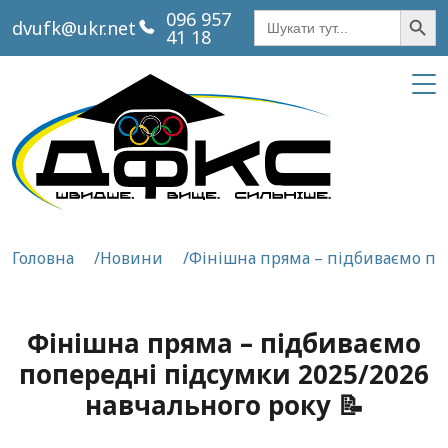
Кнопка пош
Шукати:
096 957
dvufk@ukr.net
41 18
Головна
Новини
Фінішна пряма – підбиваємо по
Фінішна пряма – підбиваємо
попередні підсумки 2025/2026
навчального року 📝