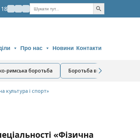
Кнопка пошуку
Шукати:
 18
діли
Про нас
Новини
Контакти
ко-римська боротьба
Боротьба вільна
Бадмі
 культура і спорт»
еціальності «Фізична