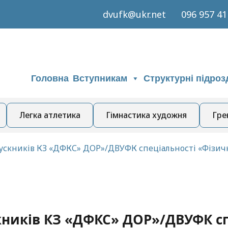
dvufk@ukr.net
096 957 41
Головна
Вступникам
Структурні підроз
Легка атлетика
Гімнастика художня
Гре
ускників КЗ «ДФКС» ДОР»/ДВУФК спеціальності «Фізична
кників КЗ «ДФКС» ДОР»/ДВУФК сп