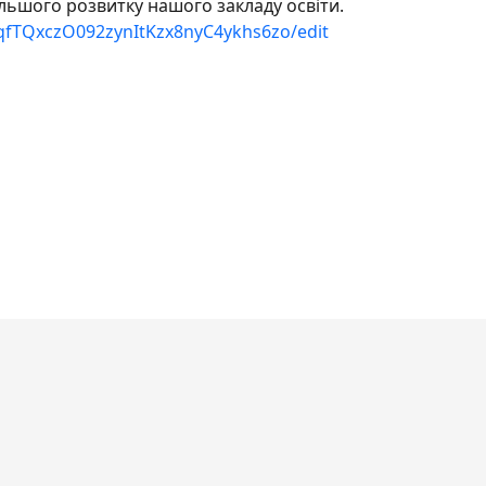
льшого розвитку нашого закладу освіти.
rqfTQxczO092zynItKzx8nyC4ykhs6zo/edit