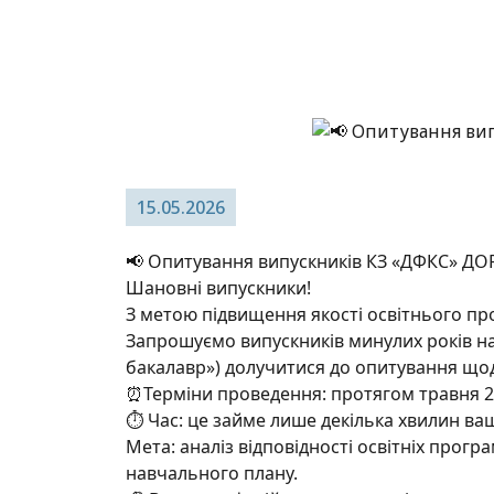
15.05.2026
📢 Опитування випускників КЗ «ДФКС» ДОР
Шановні випускники!
З метою підвищення якості освітнього пр
Запрошуємо випускників минулих років на
бакалавр») долучитися до опитування щодо
⏰Терміни проведення: протягом травня 2
⏱️ Час: це займе лише декілька хвилин ва
Мета: аналіз відповідності освітніх про
навчального плану.