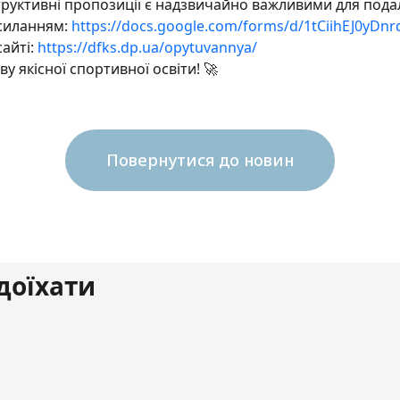
структивні пропозиції є надзвичайно важливими для пода
осиланням:
https://docs.google.com/forms/d/1tCiihEJ0yDn
айті:
https://dfks.dp.ua/opytuvannya/
у якісної спортивної освіти! 🚀
Повернутися до новин
доїхати