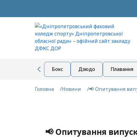
Бокс
Дзюдо
Плавання
Головна
Новини
📢 Опитування вип
📢 Опитування випус