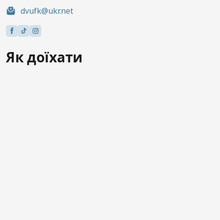
dvufk@ukr.net
Як доїхати